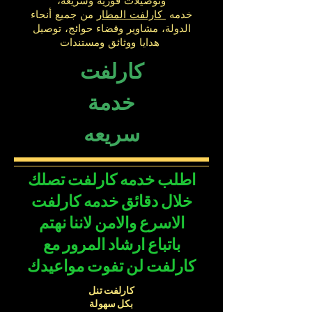
وتوصيلات فورية وسريعة،
خدمه
كارلفت المطار
من جميع أنحاء
الدولة، مشاوير وقضاء حوائج، توصيل
هدايا ووثائق ومستندات
كارلفت
خدمة
سريعه
اطلب خدمه كارلفت تصلك
خلال دقائق خدمه كارلفت
الاسرع والامن لاننا نهتم
باتباع ارشاد المرور مع
كارلفت لن تفوت مواعيدك
كارلفت تنل
بكل سهولة