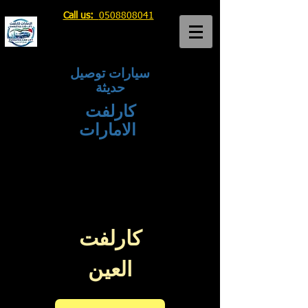
Call us:
0508808041
سيارات توصيل
حديثة
كارلفت
الامارات
كارلفت دبي
والشارقة
وعجمان
كارلفت
العين